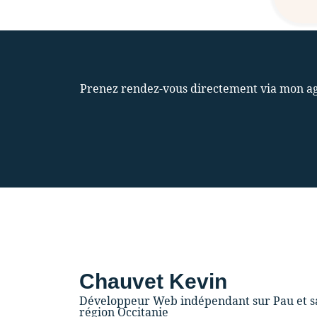
Prenez rendez-vous directement via mon ag
Chauvet Kevin
Développeur Web indépendant sur Pau et s
région Occitanie