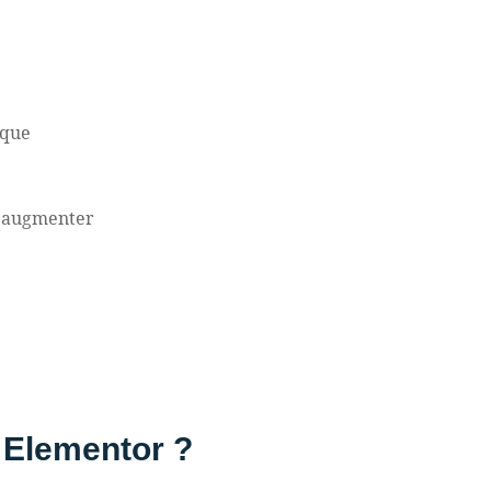
ique
va augmenter
e Elementor ?