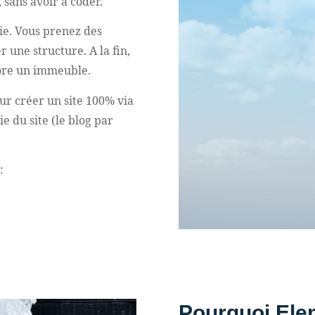
 sans avoir à coder.
ie. Vous prenez des
 une structure. A la fin,
ore un immeuble.
r créer un site 100% via
e du site (le blog par
:
Pourquoi Ele